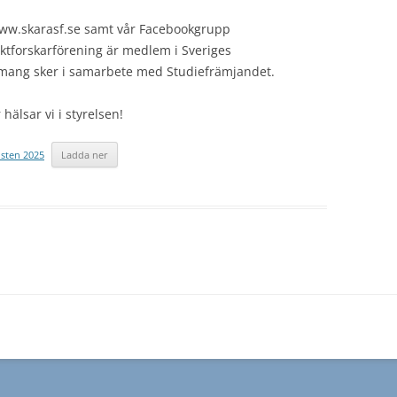
www.skarasf.se samt vår Facebookgrupp
äktforskarförening är medlem i Sveriges
emang sker i samarbete med Studiefrämjandet.
hälsar vi i styrelsen!
östen 2025
Ladda ner