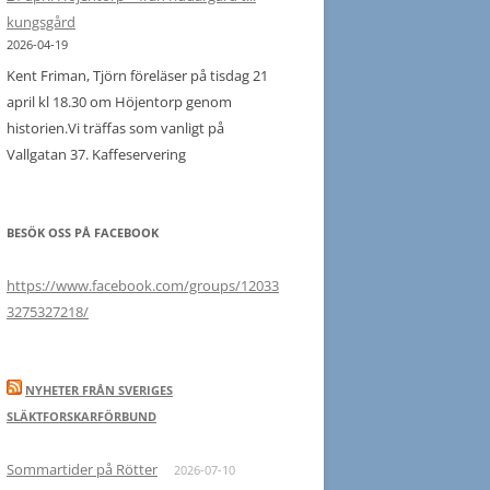
vid
kungsgård
Bjärka
2026-04-19
kyrkoruin
Kent Friman, Tjörn föreläser på tisdag 21
och
april kl 18.30 om Höjentorp genom
Bjärklunda
historien.Vi träffas som vanligt på
kyrka
Vallgatan 37. Kaffeservering
19
maj
BESÖK OSS PÅ FACEBOOK
https://www.facebook.com/groups/12033
3275327218/
NYHETER FRÅN SVERIGES
SLÄKTFORSKARFÖRBUND
Sommartider på Rötter
2026-07-10