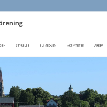
förening
NGEN
STYRELSE
BLI MEDLEM
AKTIVITETER
ARKIV
HÖSTENS PROGRAM 2026
VÅRENS
HÖSTEN
VÅRENS
HÖSTEN
VÅRENS
HÖSTEN