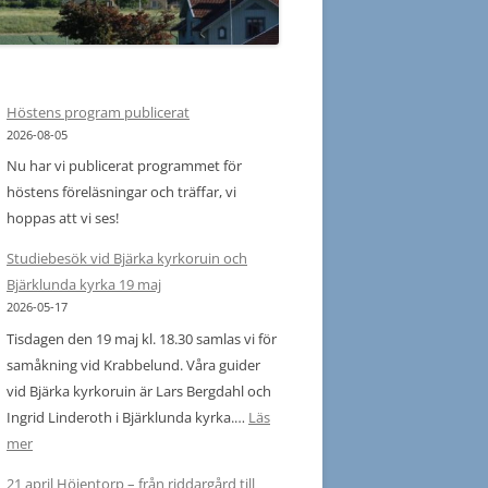
 PROGRAM 2023
S PROGRAM 2022
Höstens program publicerat
 PROGRAM 2022
2026-08-05
Nu har vi publicerat programmet för
S PROGRAM 2021
höstens föreläsningar och träffar, vi
S PROGRAM 2020
hoppas att vi ses!
020
Studiebesök vid Bjärka kyrkoruin och
Bjärklunda kyrka 19 maj
019
2026-05-17
Tisdagen den 19 maj kl. 18.30 samlas vi för
018
samåkning vid Krabbelund. Våra guider
vid Bjärka kyrkoruin är Lars Bergdahl och
017
Ingrid Linderoth i Bjärklunda kyrka.…
Läs
16-2009
:
mer
Studiebesök
21 april Höjentorp – från riddargård till