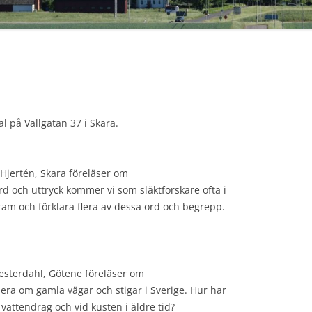
VÅRENS
HÖSTEN
VÅRENS
HÖSTEN
al på Vallgatan 37 i Skara.
HÖSTEN
HÄNT 2
 Hjertén, Skara föreläser om
ord och uttryck kommer vi som släktforskare ofta i
HÄNT 2
ram och förklara flera av dessa ord och begrepp.
HÄNT 2
HÄNT 2
Westerdahl, Götene föreläser om
HÄNT 20
 mera om gamla vägar och stigar i Sverige. Hur har
vattendrag och vid kusten i äldre tid?