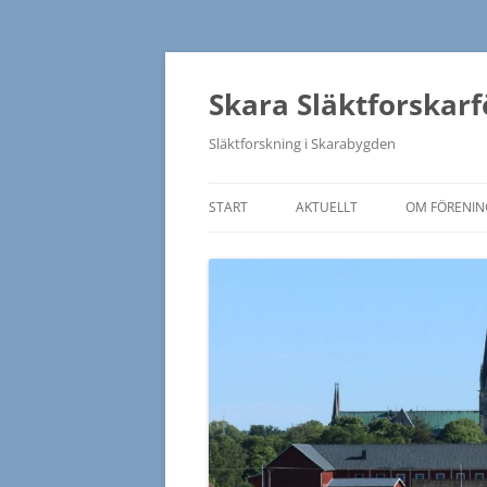
Hoppa
till
innehåll
Skara Släktforskar
Släktforskning i Skarabygden
START
AKTUELLT
OM FÖRENI