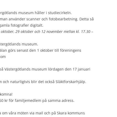
rgötlands museum håller i studiecirkeln.
man använder scanner och fotobearbetning. Detta så
amla fotografier digitalt.
 oktober, 29 oktober och 12 november mellan kl. 17.30 –
ästergötlands museum.
mälan görs senast den 1 oktober till föreningens
.com
å Västergötlands museum lördagen den 17 januari
ch naturligtvis blir det också Släktforskarhjälp.
lkomna!
 50 kr för familjemedlem på samma adress.
era om våra möten via mail och på Skara kommuns