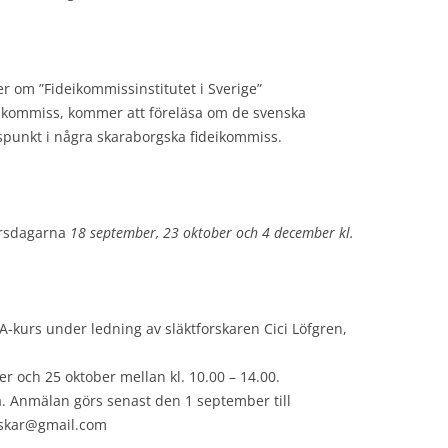
er om ”Fideikommissinstitutet i Sverige”
deikommiss, kommer att föreläsa om de svenska
punkt i några skaraborgska fideikommiss.
torsdagarna
18 september, 23 oktober och 4 december kl.
-kurs under ledning av släktforskaren Cici Löfgren,
er och 25 oktober mellan kl. 10.00 – 14.00.
ena. Anmälan görs senast den 1 september till
orskar@gmail.com