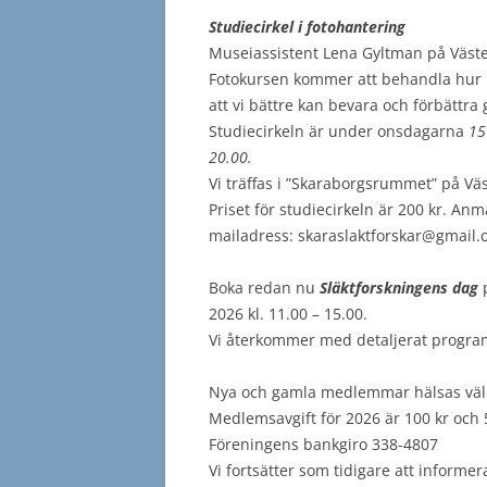
Studiecirkel i fotohantering
Museiassistent Lena Gyltman på Väste
Fotokursen kommer att behandla hur 
att vi bättre kan bevara och förbättra g
Studiecirkeln är under onsdagarna
15
20.00.
Vi träffas i ”Skaraborgsrummet” på V
Priset för studiecirkeln är 200 kr. An
mailadress: skaraslaktforskar@gmail
Boka redan nu
Släktforskningens dag
p
2026 kl. 11.00 – 15.00.
Vi återkommer med detaljerat program o
Nya och gamla medlemmar hälsas vä
Medlemsavgift för 2026 är 100 kr och
Föreningens bankgiro 338-4807
Vi fortsätter som tidigare att inform