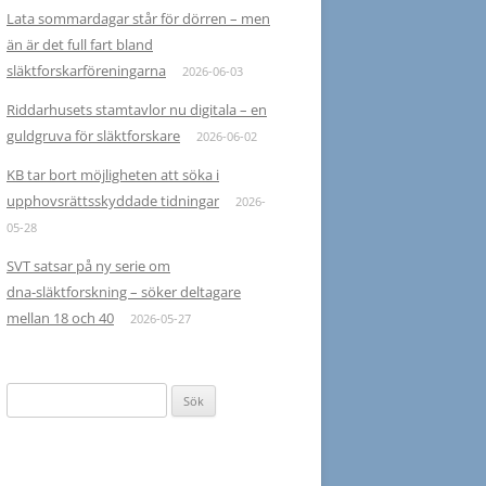
Lata sommardagar står för dörren – men
än är det full fart bland
släktforskarföreningarna
2026-06-03
Riddarhusets stamtavlor nu digitala – en
guldgruva för släktforskare
2026-06-02
KB tar bort möjligheten att söka i
upphovsrättsskyddade tidningar
2026-
05-28
SVT satsar på ny serie om
dna‑släktforskning – söker deltagare
mellan 18 och 40
2026-05-27
Sök
efter: