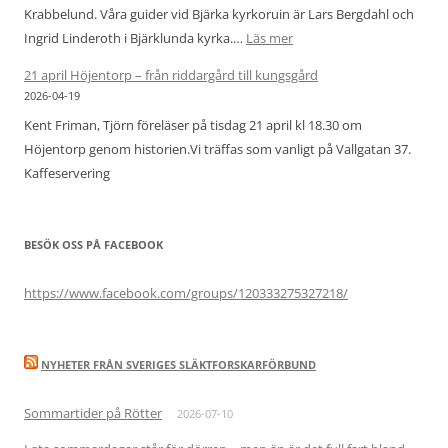
Krabbelund. Våra guider vid Bjärka kyrkoruin är Lars Bergdahl och
:
Ingrid Linderoth i Bjärklunda kyrka.…
Läs mer
Studiebesök
21 april Höjentorp – från riddargård till kungsgård
vid
2026-04-19
Bjärka
Kent Friman, Tjörn föreläser på tisdag 21 april kl 18.30 om
kyrkoruin
Höjentorp genom historien.Vi träffas som vanligt på Vallgatan 37.
och
Kaffeservering
Bjärklunda
kyrka
19
BESÖK OSS PÅ FACEBOOK
maj
https://www.facebook.com/groups/120333275327218/
NYHETER FRÅN SVERIGES SLÄKTFORSKARFÖRBUND
Sommartider på Rötter
2026-07-10