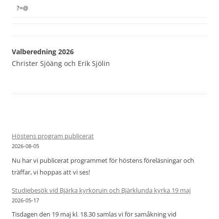
?=@
Valberedning 2026
Christer Sjöäng och Erik Sjölin
Höstens program publicerat
2026-08-05
Nu har vi publicerat programmet för höstens föreläsningar och
träffar, vi hoppas att vi ses!
Studiebesök vid Bjärka kyrkoruin och Bjärklunda kyrka 19 maj
2026-05-17
Tisdagen den 19 maj kl. 18.30 samlas vi för samåkning vid