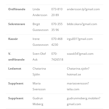
Ordförande
Linda
073-810
andersson.lp?gmail.com
Andersson
20 89
Sekreterare
Birgit
070-355
bibbi.skara?gmail.com
Gustavsson
35 96
Kassör
Irene
070-468
irgu001?gmail.com
Gustavsson
4230
V.
Sven-Olof
070-
soask54?gmail.com
ordförande
Ask
7426518
Ledamot
Chatarina
Chatarina.sjolin?
Sjölin
hotmail.se
Suppleant
Maria
mariasvensson?
Svensson
telia.com
Suppleant
Gudrun
gudrunmoberg.mobilen?
Moberg
gmail.com