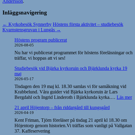
Andersson
.
Inläggsnavigering
←
Kyrkobesök Synnerby
Höstens första aktivitet – studiebesök
Kvarnstensgruvan i Lungås
→
Höstens program publicerat
2026-08-05
Nu har vi publicerat programmet för höstens föreläsningar och
träffar, vi hoppas att vi ses!
Studiebesök vid Bjärka kyrkoruin och Bjärklunda kyrka 19
maj
2026-05-17
Tisdagen den 19 maj kl. 18.30 samlas vi för samåkning vid
Krabbelund. Våra guider vid Bjärka kyrkoruin är Lars
:
Bergdahl och Ingrid Linderoth i Bjärklunda kyrka.…
Läs mer
S
21 april Höjentorp – från riddargård till kungsgård
v
2026-04-19
B
k
Kent Friman, Tjörn föreläser på tisdag 21 april kl 18.30 om
o
Höjentorp genom historien.Vi träffas som vanligt på Vallgatan
B
37. Kaffeservering
k