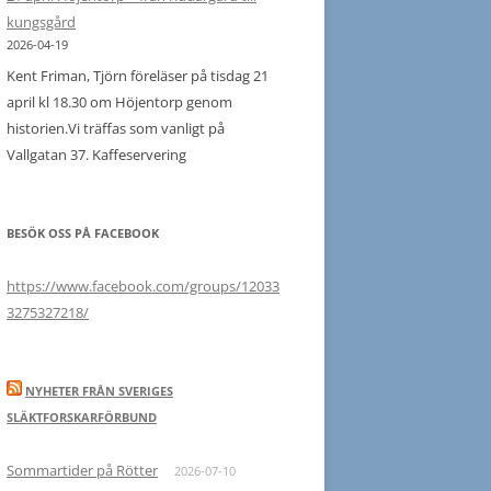
vid
kungsgård
Bjärka
2026-04-19
kyrkoruin
Kent Friman, Tjörn föreläser på tisdag 21
och
april kl 18.30 om Höjentorp genom
Bjärklunda
historien.Vi träffas som vanligt på
kyrka
Vallgatan 37. Kaffeservering
19
maj
BESÖK OSS PÅ FACEBOOK
https://www.facebook.com/groups/12033
3275327218/
NYHETER FRÅN SVERIGES
SLÄKTFORSKARFÖRBUND
Sommartider på Rötter
2026-07-10