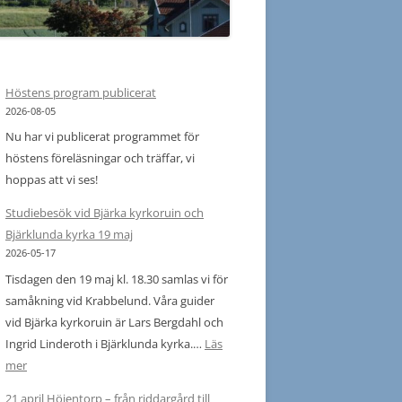
 PROGRAM 2023
S PROGRAM 2022
Höstens program publicerat
 PROGRAM 2022
2026-08-05
Nu har vi publicerat programmet för
S PROGRAM 2021
höstens föreläsningar och träffar, vi
S PROGRAM 2020
hoppas att vi ses!
020
Studiebesök vid Bjärka kyrkoruin och
Bjärklunda kyrka 19 maj
019
2026-05-17
Tisdagen den 19 maj kl. 18.30 samlas vi för
018
samåkning vid Krabbelund. Våra guider
vid Bjärka kyrkoruin är Lars Bergdahl och
017
Ingrid Linderoth i Bjärklunda kyrka.…
Läs
16-2009
:
mer
Studiebesök
21 april Höjentorp – från riddargård till