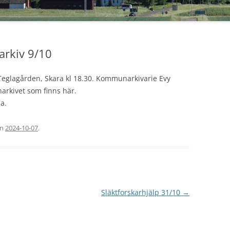
VÅRENS
HÖSTEN
rkiv 9/10
VÅRENS
 Teglagården, Skara kl 18.30. Kommunarkivarie Evy
HÖSTEN
arkivet som finns här.
HÖSTEN
ia.
HÄNT 2
en
2024-10-07
.
HÄNT 2
HÄNT 2
HÄNT 2
Släktforskarhjälp 31/10
→
HÄNT 20