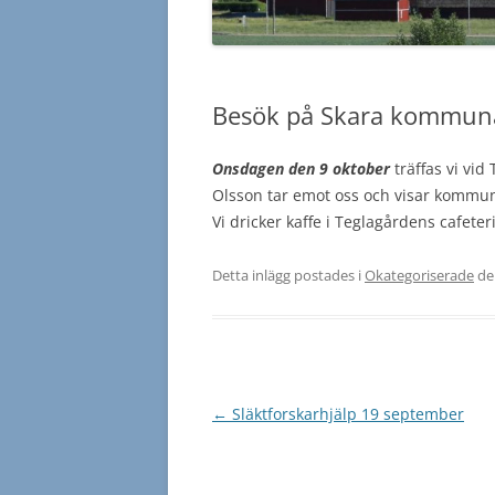
Besök på Skara kommuna
Onsdagen den 9 oktober
träffas vi vid
Olsson tar emot oss och visar kommun
Vi dricker kaffe i Teglagårdens cafeter
Detta inlägg postades i
Okategoriserade
d
Inläggsnavigering
←
Släktforskarhjälp 19 september