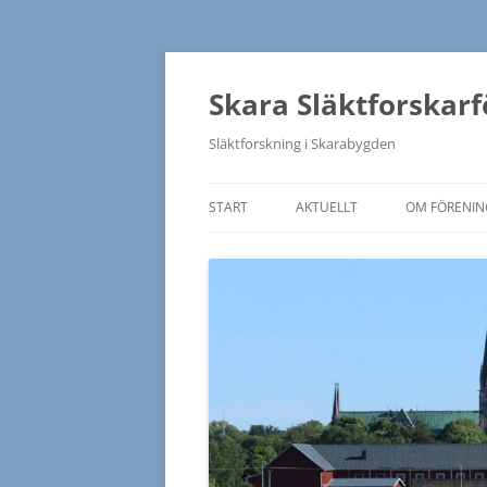
Hoppa
till
innehåll
Skara Släktforskar
Släktforskning i Skarabygden
START
AKTUELLT
OM FÖRENI