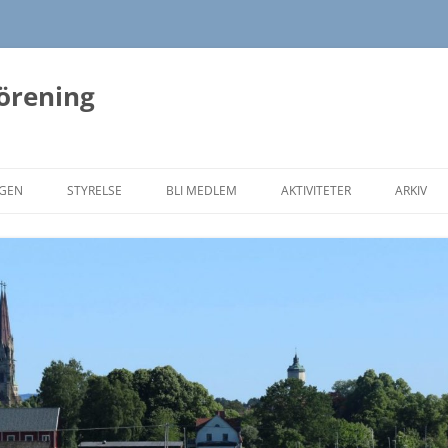
förening
NGEN
STYRELSE
BLI MEDLEM
AKTIVITETER
ARKIV
HÖSTENS PROGRAM 2026
VÅRENS
HÖSTEN
VÅRENS
HÖSTEN
VÅRENS
HÖSTEN