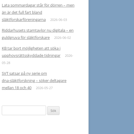
Lata sommardagar står för dörren – men
än är det full fart bland
släktforskarföreningarna
2026-06-03
Riddarhusets stamtavlor nu digitala – en
guldgruva för släktforskare
2026-06-02
KB tar bort möjligheten att söka i
upphovsrättsskyddade tidningar
2026-
05-28
SVT satsar på ny serie om
dna‑släktforskning – söker deltagare
mellan 18 och 40
2026-05-27
Sök
efter: