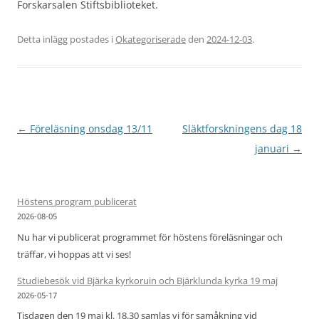
Forskarsalen Stiftsbiblioteket.
Detta inlägg postades i
Okategoriserade
den
2024-12-03
.
Inläggsnavigering
←
Föreläsning onsdag 13/11
Släktforskningens dag 18
januari
→
Höstens program publicerat
2026-08-05
Nu har vi publicerat programmet för höstens föreläsningar och
träffar, vi hoppas att vi ses!
Studiebesök vid Bjärka kyrkoruin och Bjärklunda kyrka 19 maj
2026-05-17
Tisdagen den 19 maj kl. 18.30 samlas vi för samåkning vid