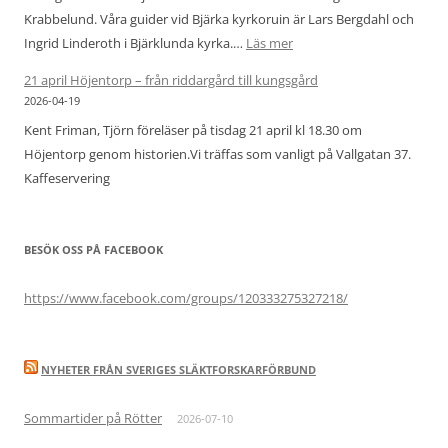
Krabbelund. Våra guider vid Bjärka kyrkoruin är Lars Bergdahl och
:
Ingrid Linderoth i Bjärklunda kyrka.…
Läs mer
Studiebesök
21 april Höjentorp – från riddargård till kungsgård
vid
2026-04-19
Bjärka
Kent Friman, Tjörn föreläser på tisdag 21 april kl 18.30 om
kyrkoruin
Höjentorp genom historien.Vi träffas som vanligt på Vallgatan 37.
och
Kaffeservering
Bjärklunda
kyrka
19
BESÖK OSS PÅ FACEBOOK
maj
https://www.facebook.com/groups/120333275327218/
NYHETER FRÅN SVERIGES SLÄKTFORSKARFÖRBUND
Sommartider på Rötter
2026-07-10