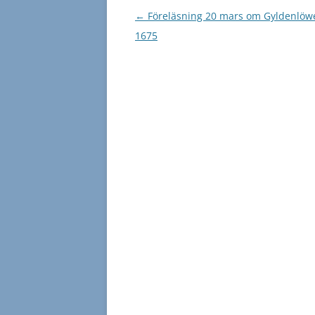
Inläggsnavigering
←
Föreläsning 20 mars om Gyldenlöw
1675