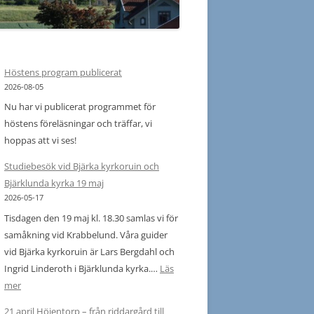
 PROGRAM 2023
S PROGRAM 2022
Höstens program publicerat
 PROGRAM 2022
2026-08-05
Nu har vi publicerat programmet för
S PROGRAM 2021
höstens föreläsningar och träffar, vi
S PROGRAM 2020
hoppas att vi ses!
020
Studiebesök vid Bjärka kyrkoruin och
Bjärklunda kyrka 19 maj
019
2026-05-17
Tisdagen den 19 maj kl. 18.30 samlas vi för
018
samåkning vid Krabbelund. Våra guider
vid Bjärka kyrkoruin är Lars Bergdahl och
017
Ingrid Linderoth i Bjärklunda kyrka.…
Läs
16-2009
:
mer
Studiebesök
21 april Höjentorp – från riddargård till