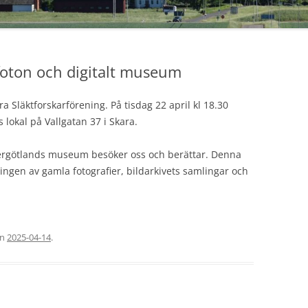
VÅRENS
HÖSTEN
foton och digitalt museum
VÅRENS
a Släktforskarförening. På tisdag 22 april kl 18.30
HÖSTEN
 lokal på Vallgatan 37 i Skara.
HÖSTEN
ergötlands museum besöker oss och berättar. Denna
HÄNT 2
ringen av gamla fotografier, bildarkivets samlingar och
HÄNT 2
HÄNT 2
en
2025-04-14
.
HÄNT 2
HÄNT 20