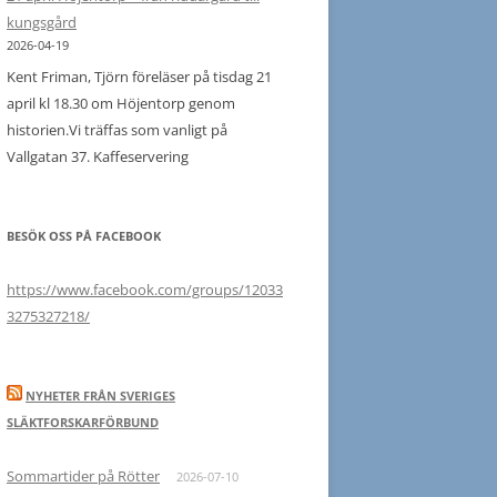
vid
kungsgård
Bjärka
2026-04-19
kyrkoruin
Kent Friman, Tjörn föreläser på tisdag 21
och
april kl 18.30 om Höjentorp genom
Bjärklunda
historien.Vi träffas som vanligt på
kyrka
Vallgatan 37. Kaffeservering
19
maj
BESÖK OSS PÅ FACEBOOK
https://www.facebook.com/groups/12033
3275327218/
NYHETER FRÅN SVERIGES
SLÄKTFORSKARFÖRBUND
Sommartider på Rötter
2026-07-10