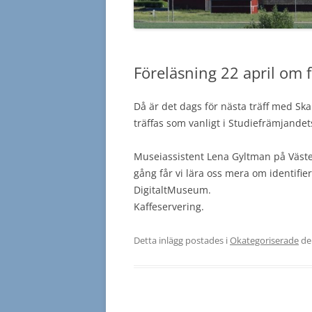
Föreläsning 22 april om 
Då är det dags för nästa träff med Skar
träffas som vanligt i Studiefrämjandets
Museiassistent Lena Gyltman på Väst
gång får vi lära oss mera om identifie
DigitaltMuseum.
Kaffeservering.
Detta inlägg postades i
Okategoriserade
d