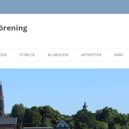
förening
NGEN
STYRELSE
BLI MEDLEM
AKTIVITETER
ARKIV
HÖSTENS PROGRAM 2026
VÅRENS
HÖSTEN
VÅRENS
HÖSTEN
VÅRENS
HÖSTEN