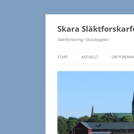
Hoppa
till
innehåll
Skara Släktforskar
Släktforskning i Skarabygden
START
AKTUELLT
OM FÖRENI