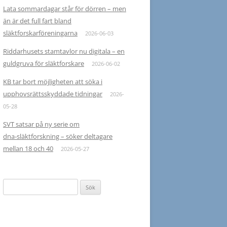
Lata sommardagar står för dörren – men
än är det full fart bland
släktforskarföreningarna
2026-06-03
Riddarhusets stamtavlor nu digitala – en
guldgruva för släktforskare
2026-06-02
KB tar bort möjligheten att söka i
upphovsrättsskyddade tidningar
2026-
05-28
SVT satsar på ny serie om
dna‑släktforskning – söker deltagare
mellan 18 och 40
2026-05-27
Sök
efter: