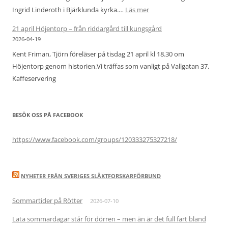
:
Ingrid Linderoth i Bjärklunda kyrka.…
Läs mer
Studiebesök
21 april Höjentorp – från riddargård till kungsgård
vid
2026-04-19
Bjärka
Kent Friman, Tjörn föreläser på tisdag 21 april kl 18.30 om
kyrkoruin
Höjentorp genom historien.Vi träffas som vanligt på Vallgatan 37.
och
Kaffeservering
Bjärklunda
kyrka
19
BESÖK OSS PÅ FACEBOOK
maj
https://www.facebook.com/groups/120333275327218/
NYHETER FRÅN SVERIGES SLÄKTFORSKARFÖRBUND
Sommartider på Rötter
2026-07-10
Lata sommardagar står för dörren – men än är det full fart bland