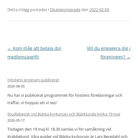
Detta inlägg postades i
Okategoriserade
den
2022-02-05
.
Inläggsnavigering
←
Kom ihåg att betala din
Vill du engagera dig i
medlemsavgift!
föreningen?
→
Höstens program publicerat
2026-08-05
Nu har vi publicerat programmet för höstens föreläsningar och
träffar, vi hoppas att vi ses!
Studiebesök vid Bjärka kyrkoruin och Bjärklunda kyrka 19 maj
2026-05-17
Tisdagen den 19 maj kl. 18.30 samlas vi för samåkning vid
Krabbelund. Våra guider vid Bjärka kyrkoruin är Lars Bergdahl och